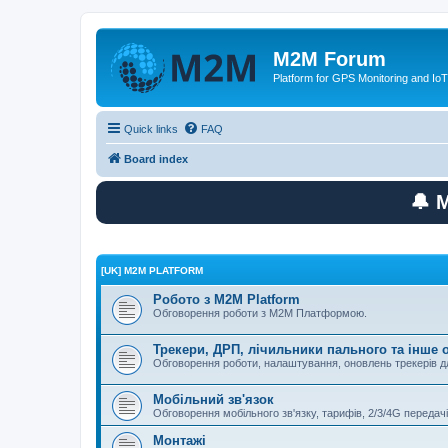
M2M Forum
Platform for GPS Monitoring and IoT
Quick links
FAQ
Board index
🔔 
[UK] M2M PLATFORM
Робото з M2M Platform
Обговорення роботи з M2M Платформою.
Трекери, ДРП, лічильники пального та інше
Обговорення роботи, налаштування, оновлень трекерів
Мобільний зв'язок
Обговорення мобільного зв'язку, тарифів, 2/3/4G передачі
Монтажі