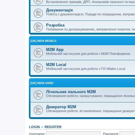
Встановлення трекерів, ДРП, лічильників пального та і
Документація
Робота з документацією. Поради по покращенню, виправ
Розробка
Побажання по доопрацюваннях, виправлення помилок, пер
[UK] M2M MOBILE
M2M App
Мобільний застосунок для роботи з M2M Платформою.
M2M Local
Мобільний застосунок для роботи з ПЗ Wialon Local
[UK] M2M HARD
Лічильник пального M2M
Обговорення роботи, налаштування, покращення лічильн
Деаератор M2M
Обговорення роботи, встановлення, покращення деаера
LOGIN
•
REGISTER
Username:
Password: