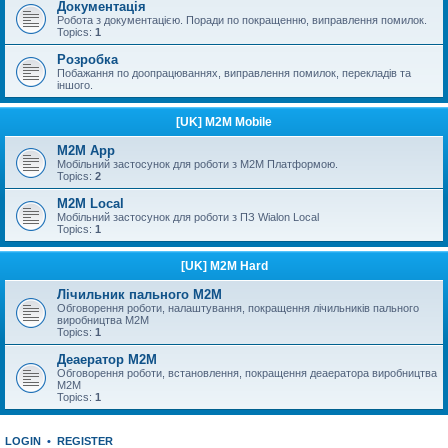
Документація
Робота з документацією. Поради по покращенню, виправлення помилок.
Topics:
1
Розробка
Побажання по доопрацюваннях, виправлення помилок, перекладів та
іншого.
[UK] M2M Mobile
M2M App
Мобільний застосунок для роботи з M2M Платформою.
Topics:
2
M2M Local
Мобільний застосунок для роботи з ПЗ Wialon Local
Topics:
1
[UK] M2M Hard
Лічильник пального M2M
Обговорення роботи, налаштування, покращення лічильників пального
виробництва М2М
Topics:
1
Деаератор M2M
Обговорення роботи, встановлення, покращення деаератора виробництва
M2M
Topics:
1
LOGIN
•
REGISTER