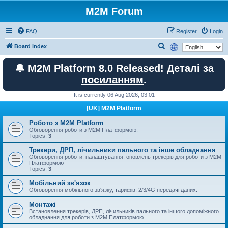
M2M Forum
FAQ
Register
Login
S
Board index
e
🔔 M2M Platform 8.0 Released! Деталі за
a
посиланням
.
r
c
It is currently 06 Aug 2026, 03:01
h
[UK] M2M Platform
Робото з M2M Platform
Обговорення роботи з M2M Платформою.
Topics:
3
Трекери, ДРП, лічильники пального та інше обладнання
Обговорення роботи, налаштування, оновлень трекерів для роботи з M2M
Платформою
Topics:
3
Мобільний зв'язок
Обговорення мобільного зв'язку, тарифів, 2/3/4G передачі даних.
Монтажі
Встановлення трекерів, ДРП, лічильників пального та іншого допоміжного
обладнання для роботи з M2M Платформою.