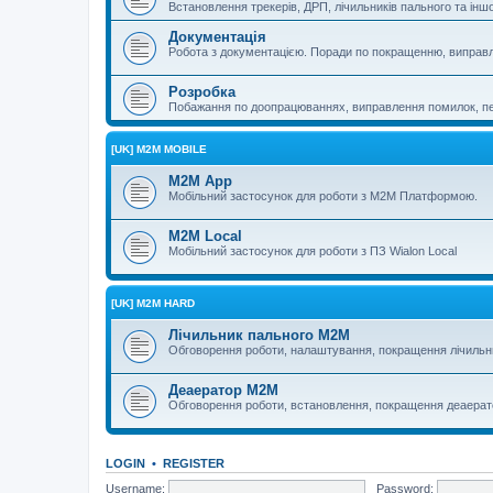
Встановлення трекерів, ДРП, лічильників пального та і
Документація
Робота з документацією. Поради по покращенню, виправ
Розробка
Побажання по доопрацюваннях, виправлення помилок, пер
[UK] M2M MOBILE
M2M App
Мобільний застосунок для роботи з M2M Платформою.
M2M Local
Мобільний застосунок для роботи з ПЗ Wialon Local
[UK] M2M HARD
Лічильник пального M2M
Обговорення роботи, налаштування, покращення лічильн
Деаератор M2M
Обговорення роботи, встановлення, покращення деаера
LOGIN
•
REGISTER
Username:
Password: