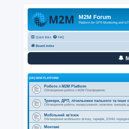
M2M Forum
Platform for GPS Monitoring and IoT
Quick links
FAQ
Board index
🔔 
[UK] M2M PLATFORM
Робото з M2M Platform
Обговорення роботи з M2M Платформою.
Трекери, ДРП, лічильники пального та інше
Обговорення роботи, налаштування, оновлень трекерів
Мобільний зв'язок
Обговорення мобільного зв'язку, тарифів, 2/3/4G передачі
Монтажі