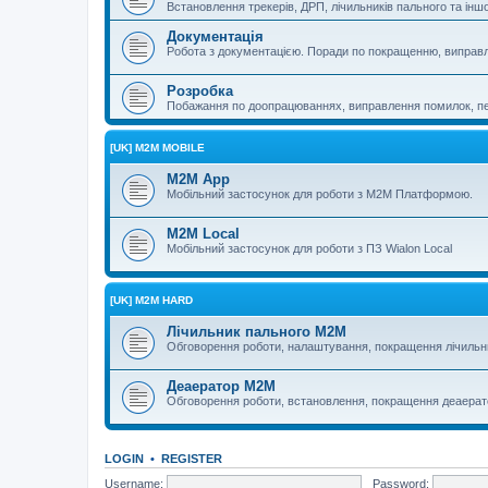
Встановлення трекерів, ДРП, лічильників пального та і
Документація
Робота з документацією. Поради по покращенню, виправ
Розробка
Побажання по доопрацюваннях, виправлення помилок, пер
[UK] M2M MOBILE
M2M App
Мобільний застосунок для роботи з M2M Платформою.
M2M Local
Мобільний застосунок для роботи з ПЗ Wialon Local
[UK] M2M HARD
Лічильник пального M2M
Обговорення роботи, налаштування, покращення лічильн
Деаератор M2M
Обговорення роботи, встановлення, покращення деаера
LOGIN
•
REGISTER
Username:
Password: