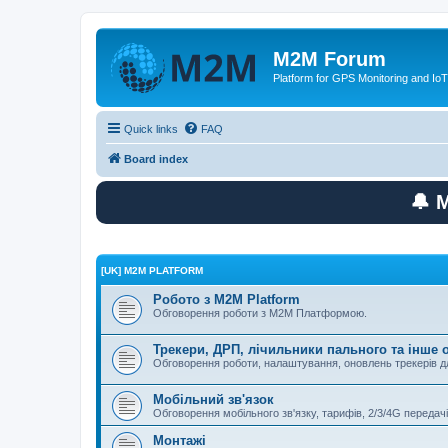
M2M Forum
Platform for GPS Monitoring and IoT
Quick links
FAQ
Board index
🔔 
[UK] M2M PLATFORM
Робото з M2M Platform
Обговорення роботи з M2M Платформою.
Трекери, ДРП, лічильники пального та інше
Обговорення роботи, налаштування, оновлень трекерів
Мобільний зв'язок
Обговорення мобільного зв'язку, тарифів, 2/3/4G передачі
Монтажі