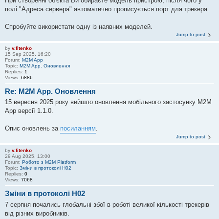
При створенні об'єкта Ви обираєте модель пристрою, після чого у
полі "Адреса сервера" автоматично прописується порт для трекера.
Спробуйте використати одну із наявних моделей.
Jump to post
by
v.fitenko
15 Sep 2025, 16:20
Forum:
M2M App
Topic:
M2M App. Оновлення
Replies:
1
Views:
6886
Re: M2M App. Оновлення
15 вересня 2025 року вийшло оновлення мобільного застосунку M2M
App версії 1.1.0.
Опис оновлень за
посиланням
.
Jump to post
by
v.fitenko
29 Aug 2025, 13:00
Forum:
Робото з M2M Platform
Topic:
Зміни в протоколі H02
Replies:
0
Views:
7068
Зміни в протоколі H02
7 серпня почались глобальні збої в роботі великої кількості трекерів
від різних виробників.