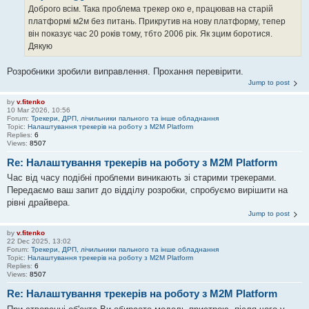
Доброго всім. Така проблема трекер око е, працював на старій
платформі м2м без питань. Прикрутив на нову платформу, тепер
він показує час 20 років тому, тбто 2006 рік. Як зцим боротися.
Дякую
Розробники зробили виправлення. Прохання перевірити.
Jump to post
by
v.fitenko
10 Mar 2026, 10:56
Forum:
Трекери, ДРП, лічильники пального та інше обладнання
Topic:
Налаштування трекерів на роботу з M2M Platform
Replies:
6
Views:
8507
Re: Налаштування трекерів на роботу з M2M Platform
Час від часу подібні проблеми виникають зі старими трекерами.
Передаємо ваш запит до відділу розробки, спробуємо вирішити на
рівні драйвера.
Jump to post
by
v.fitenko
22 Dec 2025, 13:02
Forum:
Трекери, ДРП, лічильники пального та інше обладнання
Topic:
Налаштування трекерів на роботу з M2M Platform
Replies:
6
Views:
8507
Re: Налаштування трекерів на роботу з M2M Platform