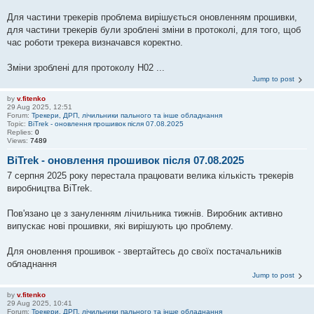
Для частини трекерів проблема вирішується оновленням прошивки,
для частини трекерів були зроблені зміни в протоколі, для того, щоб
час роботи трекера визначався коректно.
Зміни зроблені для протоколу H02 ...
Jump to post
by
v.fitenko
29 Aug 2025, 12:51
Forum:
Трекери, ДРП, лічильники пального та інше обладнання
Topic:
BiTrek - оновлення прошивок після 07.08.2025
Replies:
0
Views:
7489
BiTrek - оновлення прошивок після 07.08.2025
7 серпня 2025 року перестала працювати велика кількість трекерів
виробництва BiTrek.
Пов'язано це з зануленням лічильника тижнів. Виробник активно
випускає нові прошивки, які вирішують цю проблему.
Для оновлення прошивок - звертайтесь до своїх постачальників
обладнання
Jump to post
by
v.fitenko
29 Aug 2025, 10:41
Forum:
Трекери, ДРП, лічильники пального та інше обладнання