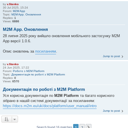
by
v.fitenko
30 Jul 2025, 15:24
Forum:
M2M App
Topic:
M2M App. Оновлення
Replies:
1
Views:
6886
M2M App. Оновлення
28 липня 2025 року вийшло оновлення мобільного застосунку M2M
App версії 1.0.6.
Опис оновлень за
посиланням
.
Jump to post
by
v.fitenko
24 Jun 2025, 17:22
Forum:
Робото з M2M Platform
Topic:
Документація по роботі з M2M Platform
Replies:
0
Views:
6570
Документація по роботі з M2M Platform
Уся корисна документація по
M2M Platform
та багато корисного
зібрано в нашій системі документації за посиланням:
https://docs.m2m.eu/uk/docs/platform/user_manual/intro
Jump to post
1
2
Next
Search found 16 matches