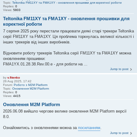
Topic:
Teltonika FM11XY та FMA1XY - оновлення прошивки для коректної роботи
Replies:
0
Views:
5803
Teltonika FM11XY та FMA1XY - оновлення прошивки для
коректної роботи
7 серпня 2025 року перестали працювати деякі старі трекери Teltonika
серії FM11XY та FMA1XY. Ця проблема торкнулась великої кількості і
інших трекерів від інших виробників.
Відновити роботу трекерів Teltonika серії FM11XY та FMA1XY можна
оновленням прошивки:
FMA1YX.01.28.38.Rev.00.e - для роботи на ...
Jump to post
by
v.fitenko
26 Aug 2025, 17:42
Forum:
Робото з M2M Platform
Topic:
Оновлення M2M Platform
Replies:
0
Views:
4415
Оновлення M2M Platform
2026.06.08 вийшло чергове велике оновлення M2M Platform версії
8.0.
Ознайомитись з оновленнями можна за
посиланням
.
Jump to post