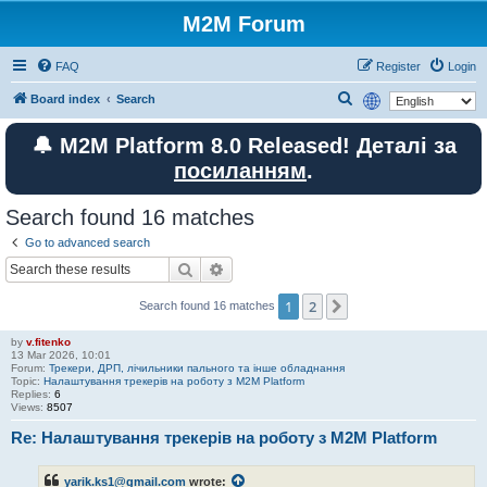
M2M Forum
FAQ
Register
Login
S
Board index
Search
e
🔔 M2M Platform 8.0 Released! Деталі за
a
посиланням
.
r
c
Search found 16 matches
h
Go to advanced search
Search
Advanced search
1
2
Next
Search found 16 matches
by
v.fitenko
13 Mar 2026, 10:01
Forum:
Трекери, ДРП, лічильники пального та інше обладнання
Topic:
Налаштування трекерів на роботу з M2M Platform
Replies:
6
Views:
8507
Re: Налаштування трекерів на роботу з M2M Platform
yarik.ks1@gmail.com
wrote: