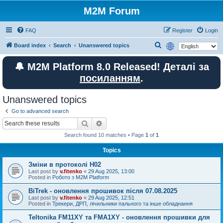
M2M Forum
FAQ
Register
Login
S
Board index
Search
Unanswered topics
e
🔔 M2M Platform 8.0 Released! Деталі за
a
посиланням
.
r
c
Unanswered topics
h
Go to advanced search
Search
Advanced search
Search found 10 matches • Page
1
of
1
Topics
Зміни в протоколі H02
Last post by
v.fitenko
«
29 Aug 2025, 13:00
Posted in
Робото з M2M Platform
BiTrek - оновлення прошивок після 07.08.2025
Last post by
v.fitenko
«
29 Aug 2025, 12:51
Posted in
Трекери, ДРП, лічильники пального та інше обладнання
Teltonika FM11XY та FMA1XY - оновлення прошивки для