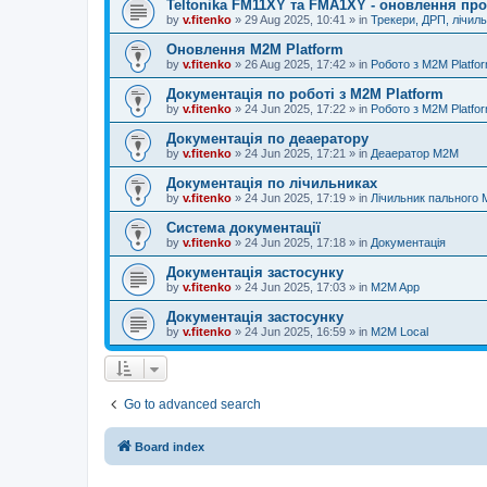
Teltonika FM11XY та FMA1XY - оновлення пр
by
v.fitenko
»
29 Aug 2025, 10:41
» in
Трекери, ДРП, лічил
Оновлення M2M Platform
by
v.fitenko
»
26 Aug 2025, 17:42
» in
Робото з M2M Platfo
Документація по роботі з M2M Platform
by
v.fitenko
»
24 Jun 2025, 17:22
» in
Робото з M2M Platfo
Документація по деаератору
by
v.fitenko
»
24 Jun 2025, 17:21
» in
Деаератор M2M
Документація по лічильниках
by
v.fitenko
»
24 Jun 2025, 17:19
» in
Лічильник пального
Система документації
by
v.fitenko
»
24 Jun 2025, 17:18
» in
Документація
Документація застосунку
by
v.fitenko
»
24 Jun 2025, 17:03
» in
M2M App
Документація застосунку
by
v.fitenko
»
24 Jun 2025, 16:59
» in
M2M Local
Go to advanced search
Board index