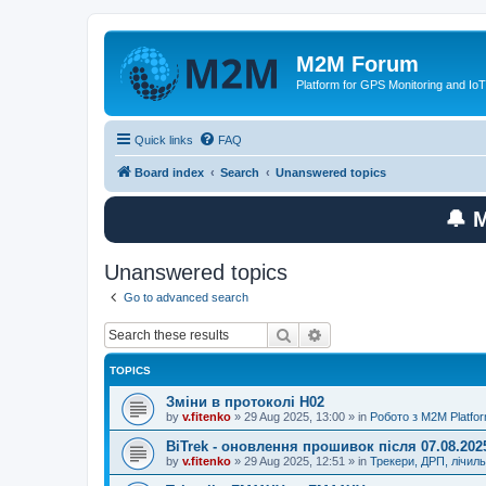
M2M Forum
Platform for GPS Monitoring and IoT
Quick links
FAQ
Board index
Search
Unanswered topics
🔔 
Unanswered topics
Go to advanced search
Search
Advanced search
TOPICS
Зміни в протоколі H02
by
v.fitenko
»
29 Aug 2025, 13:00
» in
Робото з M2M Platfo
BiTrek - оновлення прошивок після 07.08.202
by
v.fitenko
»
29 Aug 2025, 12:51
» in
Трекери, ДРП, лічил