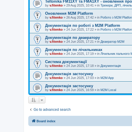
Teltonika FM11XY та FMA1XY - оновлення пр
by
v.fitenko
»
29 Aug 2025, 10:41
» in
Трекери, ДРП, лічил
Оновлення M2M Platform
by
v.fitenko
»
26 Aug 2025, 17:42
» in
Робото з M2M Platfo
Документація по роботі з M2M Platform
by
v.fitenko
»
24 Jun 2025, 17:22
» in
Робото з M2M Platfo
Документація по деаератору
by
v.fitenko
»
24 Jun 2025, 17:21
» in
Деаератор M2M
Документація по лічильниках
by
v.fitenko
»
24 Jun 2025, 17:19
» in
Лічильник пального
Система документації
by
v.fitenko
»
24 Jun 2025, 17:18
» in
Документація
Документація застосунку
by
v.fitenko
»
24 Jun 2025, 17:03
» in
M2M App
Документація застосунку
by
v.fitenko
»
24 Jun 2025, 16:59
» in
M2M Local
Go to advanced search
Board index