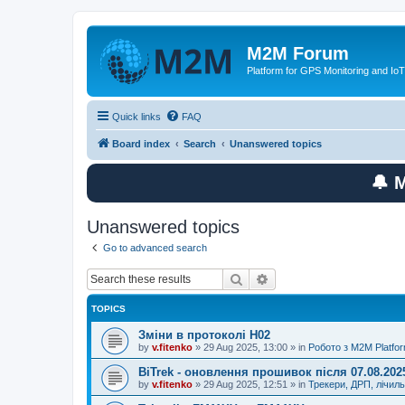
M2M Forum
Platform for GPS Monitoring and IoT
Quick links
FAQ
Board index
Search
Unanswered topics
🔔 
Unanswered topics
Go to advanced search
Search
Advanced search
TOPICS
Зміни в протоколі H02
by
v.fitenko
»
29 Aug 2025, 13:00
» in
Робото з M2M Platfo
BiTrek - оновлення прошивок після 07.08.202
by
v.fitenko
»
29 Aug 2025, 12:51
» in
Трекери, ДРП, лічил