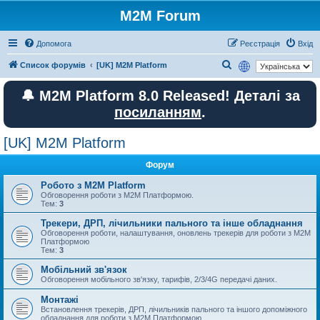
M2M Forum
Допомога
Реєстрація
Вхід
П
Список форумів
[UK] M2M Platform
о
🔔 M2M Platform 8.0 Released! Деталі за
ш
посиланням
.
у
к
[UK] M2M Platform
Форум
Робото з M2M Platform
Обговорення роботи з M2M Платформою.
Тем:
3
Трекери, ДРП, лічильники пального та інше обладнання
Обговорення роботи, налаштування, оновлень трекерів для роботи з M2M
Платформою
Тем:
3
Мобільний зв'язок
Обговорення мобільного зв'язку, тарифів, 2/3/4G передачі даних.
Монтажі
Встановлення трекерів, ДРП, лічильників пального та іншого допоміжного
обладнання для роботи з M2M Платформою.