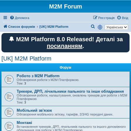
M2M Forum
Допомога
Реєстрація
Вхід
П
Список форумів
[UK] M2M Platform
о
🔔 M2M Platform 8.0 Released! Деталі за
ш
посиланням
.
у
к
[UK] M2M Platform
Форум
Робото з M2M Platform
Обговорення роботи з M2M Платформою.
Тем:
3
Трекери, ДРП, лічильники пального та інше обладнання
Обговорення роботи, налаштування, оновлень трекерів для роботи з M2M
Платформою
Тем:
3
Мобільний зв'язок
Обговорення мобільного зв'язку, тарифів, 2/3/4G передачі даних.
Монтажі
Встановлення трекерів, ДРП, лічильників пального та іншого допоміжного
обладнання для роботи з M2M Платформою.