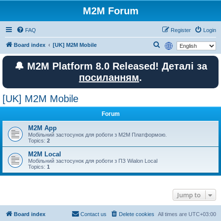
M2M Forum
FAQ
Register
Login
S
Board index
[UK] M2M Mobile
e
🔔 M2M Platform 8.0 Released! Деталі за
a
посиланням
.
r
c
[UK] M2M Mobile
h
Forum
M2M App
Мобільний застосунок для роботи з M2M Платформою.
Topics:
2
M2M Local
Мобільний застосунок для роботи з ПЗ Wialon Local
Topics:
1
Jump to
Board index
Contact us
Delete cookies
All times are
UTC+03:00