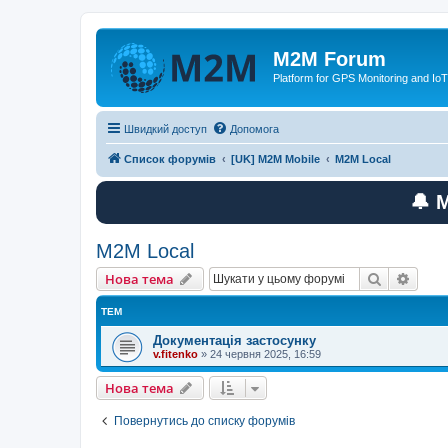
M2M Forum
Platform for GPS Monitoring and IoT
Швидкий доступ
Допомога
Список форумів
[UK] M2M Mobile
M2M Local
🔔 
M2M Local
Пошук
Розш
Нова тема
ТЕМ
Документація застосунку
v.fitenko
»
24 червня 2025, 16:59
Нова тема
Повернутись до списку форумів