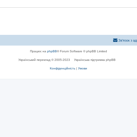
о
в
і
д
і
Зв'язок з а
Працює на
phpBB
® Forum Software © phpBB Limited
Український переклад © 2005-2023
Українська підтримка phpBB
Конфіденційність
|
Умови