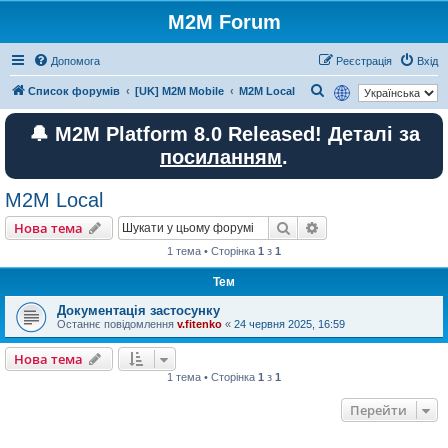
M2M Forum
Допомога
Реєстрація
Вхід
П
Список форумів
[UK] M2M Mobile
M2M Local
о
🔔 M2M Platform 8.0 Released! Деталі за
ш
посиланням
.
у
к
M2M Local
Пошук
Розширений пошу
Нова тема
1 тема • Сторінка
1
з
1
Тем
Документація застосунку
Останнє повідомлення
v.fitenko
«
24 червня 2025, 16:59
Нова тема
1 тема • Сторінка
1
з
1
Перейти