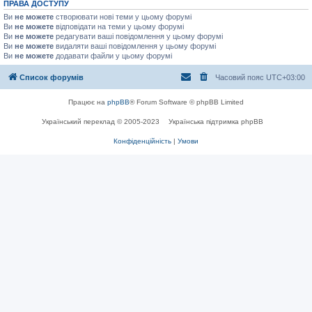
ПРАВА ДОСТУПУ
Ви
не можете
створювати нові теми у цьому форумі
Ви
не можете
відповідати на теми у цьому форумі
Ви
не можете
редагувати ваші повідомлення у цьому форумі
Ви
не можете
видаляти ваші повідомлення у цьому форумі
Ви
не можете
додавати файли у цьому форумі
Список форумів
Часовий пояс
UTC+03:00
Працює на
phpBB
® Forum Software © phpBB Limited
Український переклад © 2005-2023
Українська підтримка phpBB
Конфіденційність
|
Умови