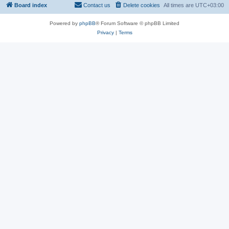
Board index
Contact us
Delete cookies
All times are
UTC+03:00
Powered by
phpBB
® Forum Software © phpBB Limited
Privacy
|
Terms