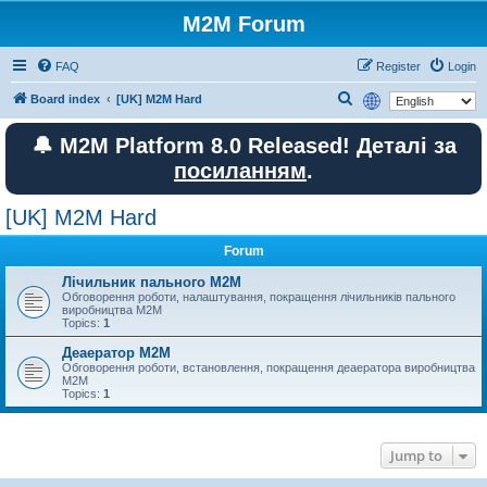
M2M Forum
FAQ
Register
Login
S
Board index
[UK] M2M Hard
e
🔔 M2M Platform 8.0 Released! Деталі за
a
посиланням
.
r
c
[UK] M2M Hard
h
Forum
Лічильник пального M2M
Обговорення роботи, налаштування, покращення лічильників пального
виробництва М2М
Topics:
1
Деаератор M2M
Обговорення роботи, встановлення, покращення деаератора виробництва
M2M
Topics:
1
Jump to