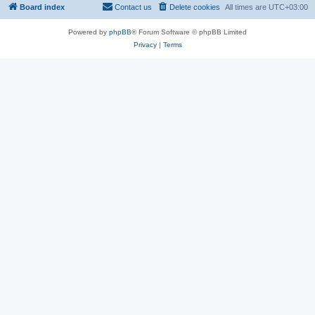
Board index
Contact us
Delete cookies
All times are
UTC+03:00
Powered by
phpBB
® Forum Software © phpBB Limited
Privacy
|
Terms