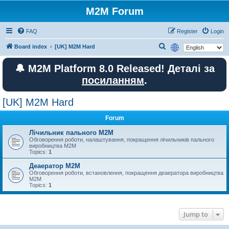
M2M Forum
FAQ
Register
Login
S
Board index
[UK] M2M Hard
e
🔔 M2M Platform 8.0 Released! Деталі за
a
посиланням
.
r
c
[UK] M2M Hard
h
Forum
Лічильник пального M2M
Обговорення роботи, налаштування, покращення лічильників пального
виробництва М2М
Topics:
1
Деаератор M2M
Обговорення роботи, встановлення, покращення деаератора виробництва
M2M
Topics:
1
Jump to