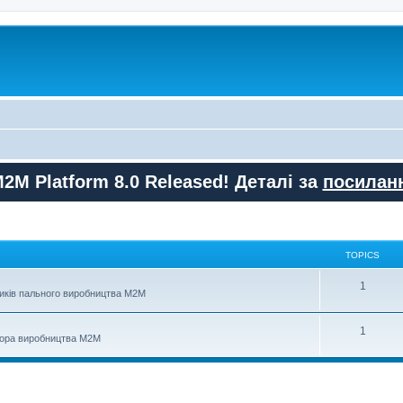
M2M Platform 8.0 Released! Деталі за
посилан
TOPICS
T
1
иків пального виробництва М2М
o
T
1
p
тора виробництва M2M
o
i
p
c
i
s