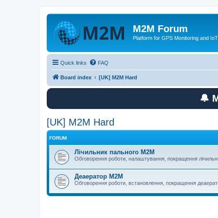
M2M Forum
Platform for GPS Monitoring and IoT
Quick links
FAQ
Board index
[UK] M2M Hard
🔔 
[UK] M2M Hard
FORUM
Лічильник пального M2M
Обговорення роботи, налаштування, покращення лічильн
Деаератор M2M
Обговорення роботи, встановлення, покращення деаера