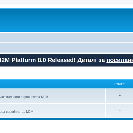
M2M Platform 8.0 Released! Деталі за
посилан
TOPICS
T
1
иків пального виробництва М2М
o
T
1
p
тора виробництва M2M
o
i
p
c
i
s