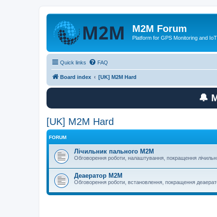
M2M Forum
Platform for GPS Monitoring and IoT
Quick links
FAQ
Board index
[UK] M2M Hard
🔔 
[UK] M2M Hard
FORUM
Лічильник пального M2M
Обговорення роботи, налаштування, покращення лічильн
Деаератор M2M
Обговорення роботи, встановлення, покращення деаера