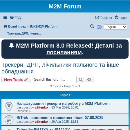
M2M Forum
FAQ
Register
Login
S
Board index
[UK] M2M Platform
e
Трекери, ДРП, лічильники пального та інше обладнання
a
🔔 M2M Platform 8.0 Released! Деталі за
r
посиланням
.
c
h
Трекери, ДРП, лічильники пального та інше
обладнання
Search
Advanced search
New Topic
3 topics • Page
1
of
1
Topics
Налаштування трекерів на роботу з M2M Platform
Last post by
v.fitenko
«
13 Mar 2026, 10:01
Replies:
6
BiTrek - оновлення прошивок після 07.08.2025
Last post by
v.fitenko
«
29 Aug 2025, 12:51
Teltonika FM11XY та FMA1XY - оновлення прошивки для