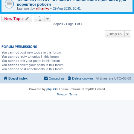
коректної роботи
Last post by
v.fitenko
«
29 Aug 2025, 10:41
New Topic
3 topics • Page
1
of
1
Jump to
FORUM PERMISSIONS
You
cannot
post new topics in this forum
You
cannot
reply to topics in this forum
You
cannot
edit your posts in this forum
You
cannot
delete your posts in this forum
You
cannot
post attachments in this forum
Board index
Contact us
Delete cookies
All times are
UTC+03:00
Powered by
phpBB
® Forum Software © phpBB Limited
Privacy
|
Terms