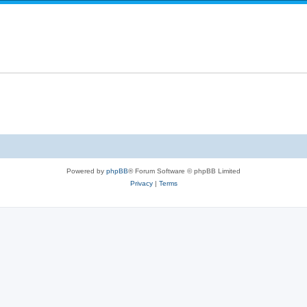
i
e
l
e
p
i
s
l
e
i
s
e
s
Powered by
phpBB
® Forum Software © phpBB Limited
Privacy
|
Terms