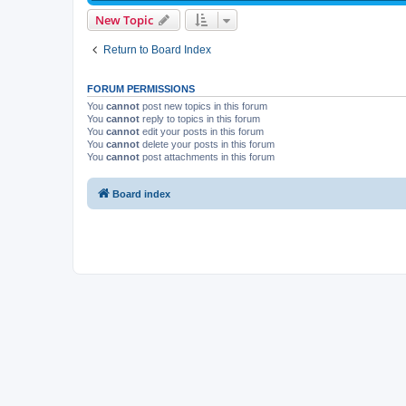
New Topic
Return to Board Index
FORUM PERMISSIONS
You
cannot
post new topics in this forum
You
cannot
reply to topics in this forum
You
cannot
edit your posts in this forum
You
cannot
delete your posts in this forum
You
cannot
post attachments in this forum
Board index