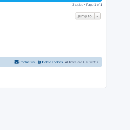
s
s
i
t
w
t
3 topics • Page
1
of
1
p
e
o
s
s
Jump to
w
t
s
Contact us
Delete cookies
All times are
UTC+03:00