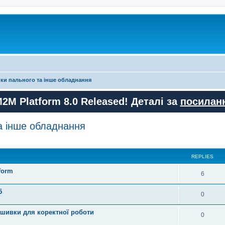
ики пального та інше обладнання
M2M Platform 8.0 Released! Деталі за
посилан
а інше обладнання
ed search
REPLIES
form
R
6
e
5
R
0
p
e
ошивки для коректної роботи
l
R
0
p