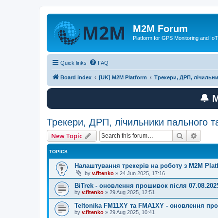
M2M Forum
Platform for GPS Monitoring and IoT
Quick links
FAQ
Board index
[UK] M2M Platform
Трекери, ДРП, лічильн
🔔 
Трекери, ДРП, лічильники пального т
Search
Advanc
New Topic
TOPICS
Налаштування трекерів на роботу з M2M Plat
by
v.fitenko
»
24 Jun 2025, 17:16
BiTrek - оновлення прошивок після 07.08.202
by
v.fitenko
»
29 Aug 2025, 12:51
Teltonika FM11XY та FMA1XY - оновлення пр
by
v.fitenko
»
29 Aug 2025, 10:41