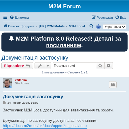
M2M Forum
Допомога
Реєстрація
Вхід
П
Список форумів
[UK] M2M Mobile
M2M Local
о
🔔 M2M Platform 8.0 Released! Деталі за
ш
посиланням
.
у
к
Документація застосунку
Пошук
Розшире
Відповісти
1 повідомлення • Сторінка
1
з
1
v.fitenko
Site Admin
Документація застосунку
П
24 червня 2025, 16:59
о
в
Застосунок M2M Local доступний для завантаження та роботи.
і
д
о
Документація по застосунку доступна за посиланням:
м
https://docs.m2m.eu/uk/docs/app/m2m_local/intro
л