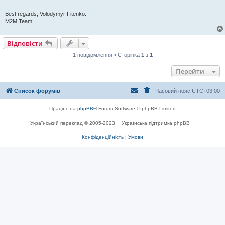
е
н
Best regards, Volodymyr Fitenko.
н
я
M2M Team
Відповісти
1 повідомлення • Сторінка
1
з
1
Перейти
Список форумів
Часовий пояс
UTC+03:00
Працює на
phpBB
® Forum Software © phpBB Limited
Український переклад © 2005-2023
Українська підтримка phpBB
Конфіденційність
|
Умови