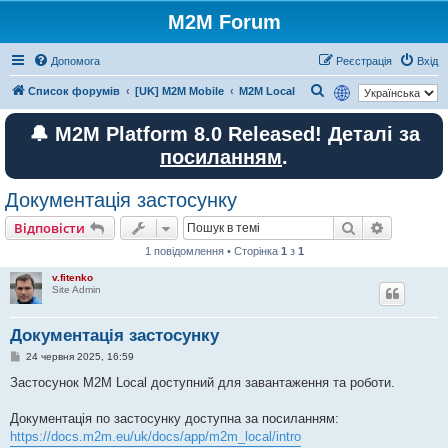
M2M Forum
Допомога
Реєстрація
Вхід
П
Список форумів
[UK] M2M Mobile
M2M Local
о
🔔 M2M Platform 8.0 Released! Деталі за
ш
посиланням
.
у
к
Документація застосунку
Пошук
Розшире
Відповісти
1 повідомлення • Сторінка
1
з
1
v.fitenko
Site Admin
Документація застосунку
П
24 червня 2025, 16:59
о
в
Застосунок M2M Local доступний для завантаження та роботи.
і
д
о
Документація по застосунку доступна за посиланням:
м
https://docs.m2m.eu/uk/docs/app/m2m_local/intro
л