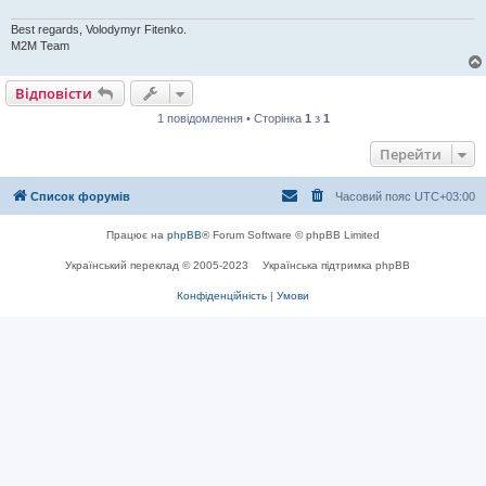
е
н
Best regards, Volodymyr Fitenko.
н
я
M2M Team
Відповісти
1 повідомлення • Сторінка
1
з
1
Перейти
Список форумів
Часовий пояс
UTC+03:00
Працює на
phpBB
® Forum Software © phpBB Limited
Український переклад © 2005-2023
Українська підтримка phpBB
Конфіденційність
|
Умови