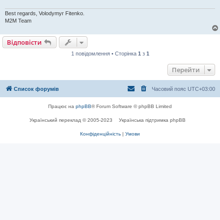
е
н
Best regards, Volodymyr Fitenko.
н
я
M2M Team
Відповісти
1 повідомлення • Сторінка
1
з
1
Перейти
Список форумів
Часовий пояс
UTC+03:00
Працює на
phpBB
® Forum Software © phpBB Limited
Український переклад © 2005-2023
Українська підтримка phpBB
Конфіденційність
|
Умови