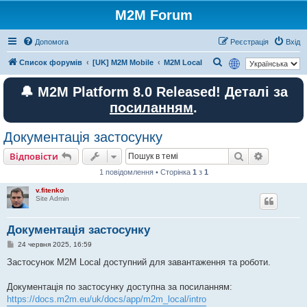
M2M Forum
Допомога
Реєстрація
Вхід
П
Список форумів
[UK] M2M Mobile
M2M Local
о
🔔 M2M Platform 8.0 Released! Деталі за
ш
посиланням
.
у
к
Документація застосунку
Пошук
Розшире
Відповісти
1 повідомлення • Сторінка
1
з
1
v.fitenko
Site Admin
Документація застосунку
П
24 червня 2025, 16:59
о
в
Застосунок M2M Local доступний для завантаження та роботи.
і
д
о
Документація по застосунку доступна за посиланням:
м
https://docs.m2m.eu/uk/docs/app/m2m_local/intro
л