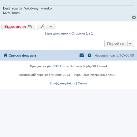
е
н
Best regards, Volodymyr Fitenko.
н
я
M2M Team
Відповісти
1 повідомлення • Сторінка
1
з
1
Перейти
Список форумів
Часовий пояс
UTC+03:00
Працює на
phpBB
® Forum Software © phpBB Limited
Український переклад © 2005-2023
Українська підтримка phpBB
Конфіденційність
|
Умови