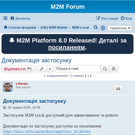
M2M Forum
Допомога
Реєстрація
Вхід
П
Список форумів
[UK] M2M Mobile
M2M Local
о
🔔 M2M Platform 8.0 Released! Деталі за
ш
посиланням
.
у
к
Документація застосунку
Пошук
Розшире
Відповісти
1 повідомлення • Сторінка
1
з
1
v.fitenko
Site Admin
Документація застосунку
П
24 червня 2025, 16:59
о
в
Застосунок M2M Local доступний для завантаження та роботи.
і
д
о
Документація по застосунку доступна за посиланням:
м
https://docs.m2m.eu/uk/docs/app/m2m_local/intro
л