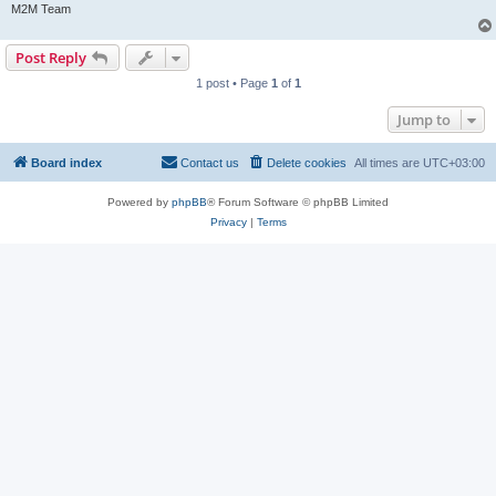
M2M Team
Post Reply
1 post • Page
1
of
1
Jump to
Board index
Contact us
Delete cookies
All times are
UTC+03:00
Powered by
phpBB
® Forum Software © phpBB Limited
Privacy
|
Terms