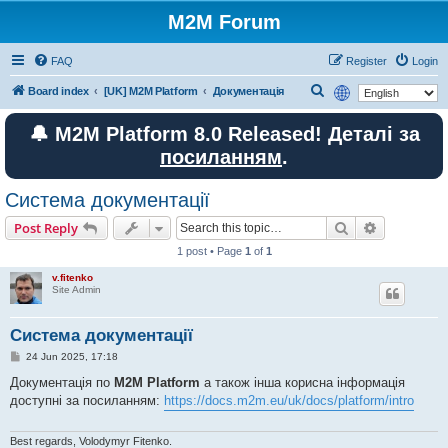
M2M Forum
FAQ
Register
Login
S
Board index
[UK] M2M Platform
Документація
e
🔔 M2M Platform 8.0 Released! Деталі за
a
посиланням
.
r
c
Система документації
h
Search
Advanced s
Post Reply
1 post • Page
1
of
1
v.fitenko
Site Admin
Система документації
P
24 Jun 2025, 17:18
o
s
Документація по
M2M Platform
а також інша корисна інформація
t
доступні за посиланням:
https://docs.m2m.eu/uk/docs/platform/intro
Best regards, Volodymyr Fitenko.