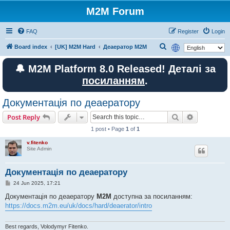
M2M Forum
FAQ
Register
Login
S
Board index
[UK] M2M Hard
Деаератор M2M
e
🔔 M2M Platform 8.0 Released! Деталі за
a
посиланням
.
r
c
Документація по деаератору
h
Search
Advanced s
Post Reply
1 post • Page
1
of
1
v.fitenko
Site Admin
Документація по деаератору
P
24 Jun 2025, 17:21
o
s
Документація по деаератору
M2M
доступна за посиланням:
t
https://docs.m2m.eu/uk/docs/hard/deaerator/intro
Best regards, Volodymyr Fitenko.