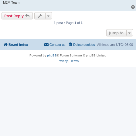
M2M Team
Post Reply
1 post • Page
1
of
1
Jump to
Board index
Contact us
Delete cookies
All times are
UTC+03:00
Powered by
phpBB
® Forum Software © phpBB Limited
Privacy
|
Terms