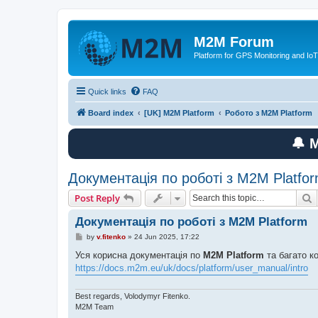
M2M Forum
Platform for GPS Monitoring and IoT
Quick links
FAQ
Board index
[UK] M2M Platform
Робото з M2M Platform
🔔 
Документація по роботі з M2M Platfo
S
Post Reply
Документація по роботі з M2M Platform
P
by
v.fitenko
»
24 Jun 2025, 17:22
o
s
Уся корисна документація по
M2M Platform
та багато к
t
https://docs.m2m.eu/uk/docs/platform/user_manual/intro
Best regards, Volodymyr Fitenko.
M2M Team