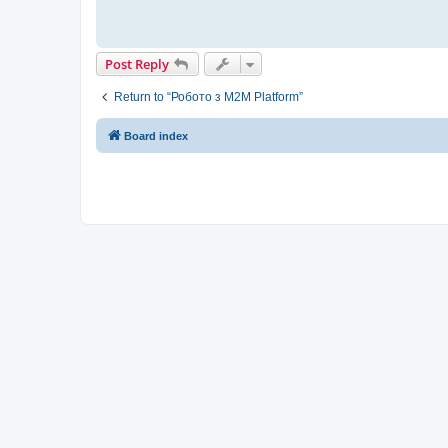
Post Reply
Return to “Робото з M2M Platform”
Board index