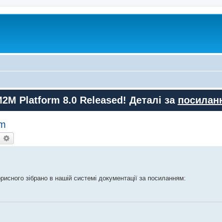
M2M Platform 8.0 Released! Деталі за
посилан
rm
earch
Advanced search
орисного зібрано в нашій системі документації за посиланням: