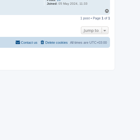
Joined:
05 May 2024, 11:33
T
o
1 post • Page
1
of
1
p
Jump to
Contact us
Delete cookies
All times are
UTC+03:00