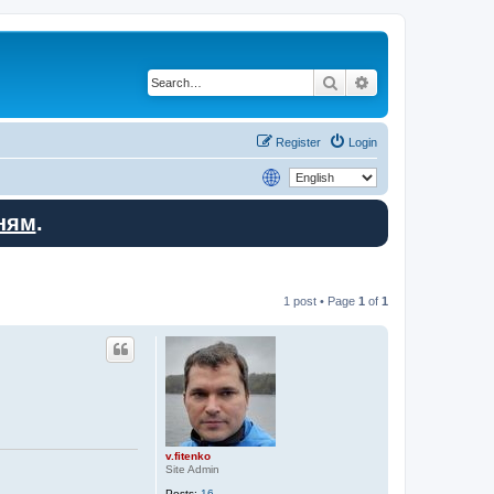
Search
Advanced search
Register
Login
ням
.
1 post • Page
1
of
1
v.fitenko
Site Admin
Posts:
16