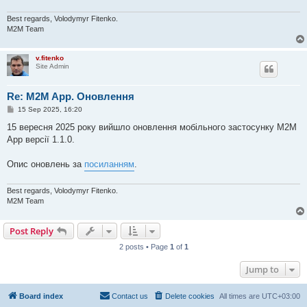
Best regards, Volodymyr Fitenko.
M2M Team
v.fitenko
Site Admin
Re: M2M App. Оновлення
P
15 Sep 2025, 16:20
o
s
15 вересня 2025 року вийшло оновлення мобільного застосунку M2M
t
App версії 1.1.0.
Опис оновлень за
посиланням
.
Best regards, Volodymyr Fitenko.
M2M Team
Post Reply
2 posts • Page
1
of
1
Jump to
Board index
Contact us
Delete cookies
All times are
UTC+03:00