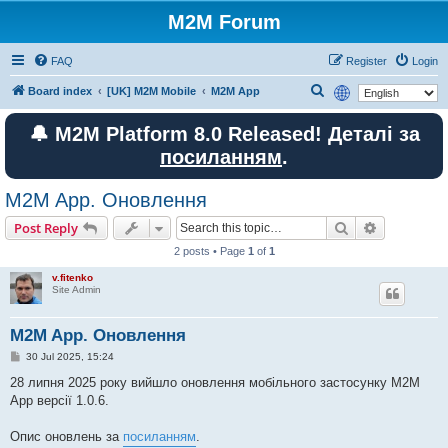
M2M Forum
FAQ
Register
Login
S
Board index
[UK] M2M Mobile
M2M App
e
🔔 M2M Platform 8.0 Released! Деталі за
a
посиланням
.
r
c
M2M App. Оновлення
h
Search
Advanced s
Post Reply
2 posts • Page
1
of
1
v.fitenko
Site Admin
M2M App. Оновлення
P
30 Jul 2025, 15:24
o
s
28 липня 2025 року вийшло оновлення мобільного застосунку M2M
t
App версії 1.0.6.
Опис оновлень за
посиланням
.