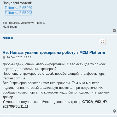
Популярні моделі:
-
Teltonika FMB920
-
Teltonika FMB003
Best regards, Volodymyr Fitenko.
M2M Team
mishagli
Re: Налаштування трекерів на роботу з M2M Platform
P
20 Dec 2025, 12:02
o
s
Добрый день, очень мало информации. У вас есть где то список
t
портов, для различных трекеров?
Переношу 9 трекеров со старой, неработающей платформы gps-
tracker.com.ua
Все 9 трекеров работали там без проблем. Там был монитор
подключения, который анализируя протокол при подключении,
сообщал номер порта, по которому надо было подключить данный
трекер.
У меня не получается сейчас подключить трекер
GT02A_V02_HY
2017/09/05/11:11