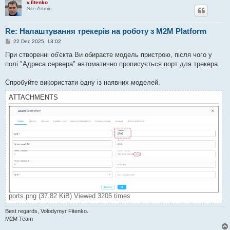
v.fitenko
Site Admin
Re: Налаштування трекерів на роботу з M2M Platform
P
22 Dec 2025, 13:02
o
s
При створенні об'єкта Ви обираєте модель пристрою, після чого у
t
полі "Адреса сервера" автоматично прописується порт для трекера.
Спробуйте використати одну із наявних моделей.
ATTACHMENTS
ports.png (37.82 KiB) Viewed 3205 times
Best regards, Volodymyr Fitenko.
M2M Team