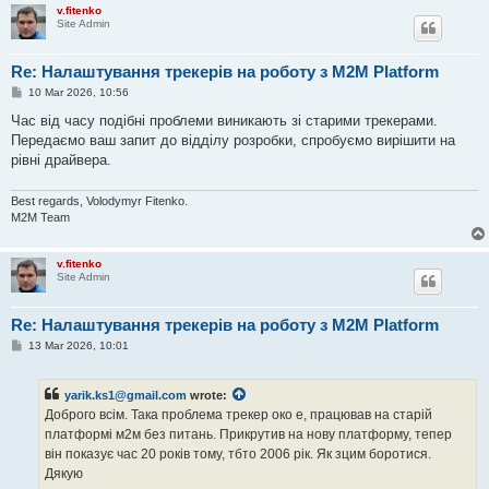
v.fitenko
Site Admin
Re: Налаштування трекерів на роботу з M2M Platform
P
10 Mar 2026, 10:56
o
s
Час від часу подібні проблеми виникають зі старими трекерами.
t
Передаємо ваш запит до відділу розробки, спробуємо вирішити на
рівні драйвера.
Best regards, Volodymyr Fitenko.
M2M Team
v.fitenko
Site Admin
Re: Налаштування трекерів на роботу з M2M Platform
P
13 Mar 2026, 10:01
o
s
t
yarik.ks1@gmail.com
wrote:
Доброго всім. Така проблема трекер око е, працював на старій
платформі м2м без питань. Прикрутив на нову платформу, тепер
він показує час 20 років тому, тбто 2006 рік. Як зцим боротися.
Дякую