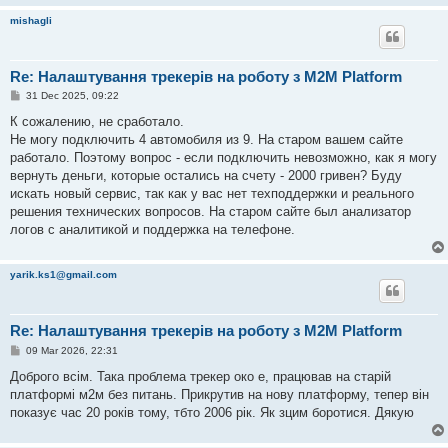
mishagli
Re: Налаштування трекерів на роботу з M2M Platform
P
31 Dec 2025, 09:22
o
s
К сожалению, не сработало.
t
Не могу подключить 4 автомобиля из 9. На старом вашем сайте
работало. Поэтому вопрос - если подключить невозможно, как я могу
вернуть деньги, которые остались на счету - 2000 гривен? Буду
искать новый сервис, так как у вас нет техподдержки и реального
решения технических вопросов. На старом сайте был анализатор
логов с аналитикой и поддержка на телефоне.
yarik.ks1@gmail.com
Re: Налаштування трекерів на роботу з M2M Platform
P
09 Mar 2026, 22:31
o
s
Доброго всім. Така проблема трекер око е, працював на старій
t
платформі м2м без питань. Прикрутив на нову платформу, тепер він
показує час 20 років тому, тбто 2006 рік. Як зцим боротися. Дякую