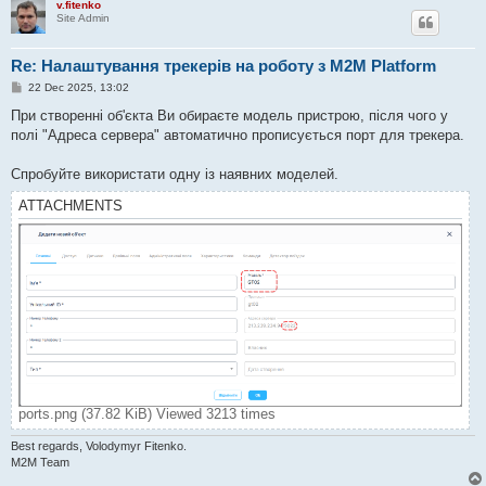
v.fitenko
Site Admin
Re: Налаштування трекерів на роботу з M2M Platform
P
22 Dec 2025, 13:02
o
s
При створенні об'єкта Ви обираєте модель пристрою, після чого у
t
полі "Адреса сервера" автоматично прописується порт для трекера.
Спробуйте використати одну із наявних моделей.
ATTACHMENTS
ports.png (37.82 KiB) Viewed 3213 times
Best regards, Volodymyr Fitenko.
M2M Team