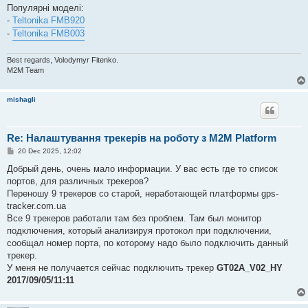
Популярні моделі:
-
Teltonika FMB920
-
Teltonika FMB003
Best regards, Volodymyr Fitenko.
M2M Team
mishagli
Re: Налаштування трекерів на роботу з M2M Platform
P
20 Dec 2025, 12:02
o
s
Добрый день, очень мало информации. У вас есть где то список
t
портов, для различных трекеров?
Переношу 9 трекеров со старой, неработающей платформы gps-
tracker.com.ua
Все 9 трекеров работали там без проблем. Там был монитор
подключения, который анализируя протокол при подключении,
сообщал номер порта, по которому надо было подключить данный
трекер.
У меня не получается сейчас подключить трекер
GT02A_V02_HY
2017/09/05/11:11