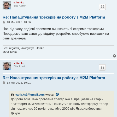
v.fitenko
Site Admin
Re: Налаштування трекерів на роботу з M2M Platform
P
10 Mar 2026, 10:56
o
s
Час від часу подібні проблеми виникають зі старими трекерами.
t
Передаємо ваш запит до відділу розробки, спробуємо вирішити на
рівні драйвера.
Best regards, Volodymyr Fitenko.
M2M Team
v.fitenko
Site Admin
Re: Налаштування трекерів на роботу з M2M Platform
P
13 Mar 2026, 10:01
o
s
t
yarik.ks1@gmail.com
wrote:
Доброго всім. Така проблема трекер око е, працював на старій
платформі м2м без питань. Прикрутив на нову платформу, тепер
він показує час 20 років тому, тбто 2006 рік. Як зцим боротися.
Дякую