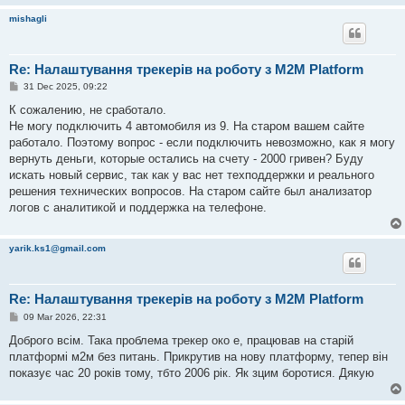
mishagli
Re: Налаштування трекерів на роботу з M2M Platform
P
31 Dec 2025, 09:22
o
s
К сожалению, не сработало.
t
Не могу подключить 4 автомобиля из 9. На старом вашем сайте
работало. Поэтому вопрос - если подключить невозможно, как я могу
вернуть деньги, которые остались на счету - 2000 гривен? Буду
искать новый сервис, так как у вас нет техподдержки и реального
решения технических вопросов. На старом сайте был анализатор
логов с аналитикой и поддержка на телефоне.
yarik.ks1@gmail.com
Re: Налаштування трекерів на роботу з M2M Platform
P
09 Mar 2026, 22:31
o
s
Доброго всім. Така проблема трекер око е, працював на старій
t
платформі м2м без питань. Прикрутив на нову платформу, тепер він
показує час 20 років тому, тбто 2006 рік. Як зцим боротися. Дякую