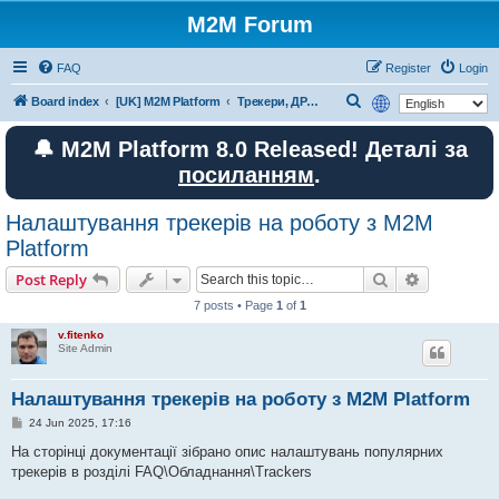
M2M Forum
FAQ
Register
Login
S
Board index
[UK] M2M Platform
Трекери, ДРП, лічильники пального та інше обладнання
e
🔔 M2M Platform 8.0 Released! Деталі за
a
посиланням
.
r
c
Налаштування трекерів на роботу з M2M
h
Platform
Search
Advanced s
Post Reply
7 posts • Page
1
of
1
v.fitenko
Site Admin
Налаштування трекерів на роботу з M2M Platform
P
24 Jun 2025, 17:16
o
s
На сторінці документації зібрано опис налаштувань популярних
t
трекерів в розділі FAQ\Обладнання\Trackers