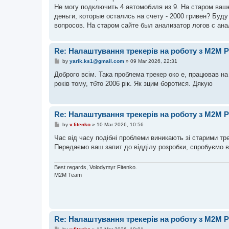
t
Не могу подключить 4 автомобиля из 9. На старом ваш
деньги, которые остались на счету - 2000 гривен? Буду
вопросов. На старом сайте был анализатор логов с ан
Re: Налаштування трекерів на роботу з M2M P
P
by
yarik.ks1@gmail.com
»
09 Mar 2026, 22:31
o
s
Доброго всім. Така проблема трекер око е, працював на
t
років тому, тбто 2006 рік. Як зцим боротися. Дякую
Re: Налаштування трекерів на роботу з M2M P
P
by
v.fitenko
»
10 Mar 2026, 10:56
o
s
Час від часу подібні проблеми виникають зі старими тр
t
Передаємо ваш запит до відділу розробки, спробуємо ви
Best regards, Volodymyr Fitenko.
M2M Team
Re: Налаштування трекерів на роботу з M2M P
P