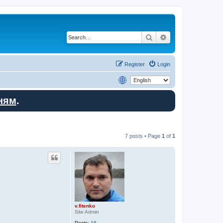
Search
Advanced search
Register
Login
ням
.
7 posts • Page
1
of
1
v.fitenko
Site Admin
Posts:
16