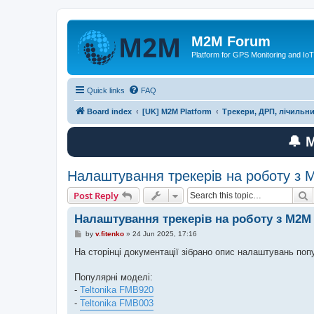
M2M Forum
Platform for GPS Monitoring and IoT
Quick links
FAQ
Board index
[UK] M2M Platform
Трекери, ДРП, лічильн
🔔 
Налаштування трекерів на роботу з 
S
Post Reply
Налаштування трекерів на роботу з M2M 
P
by
v.fitenko
»
24 Jun 2025, 17:16
o
s
На сторінці документації зібрано опис налаштувань поп
t
Популярні моделі:
-
Teltonika FMB920
-
Teltonika FMB003